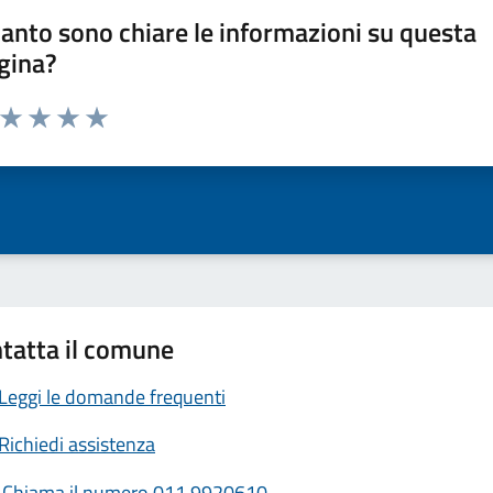
anto sono chiare le informazioni su questa
gina?
a da 1 a 5 stelle la pagina
ta 1 stelle su 5
Valuta 2 stelle su 5
Valuta 3 stelle su 5
Valuta 4 stelle su 5
Valuta 5 stelle su 5
tatta il comune
Leggi le domande frequenti
Richiedi assistenza
Chiama il numero 011 9920610