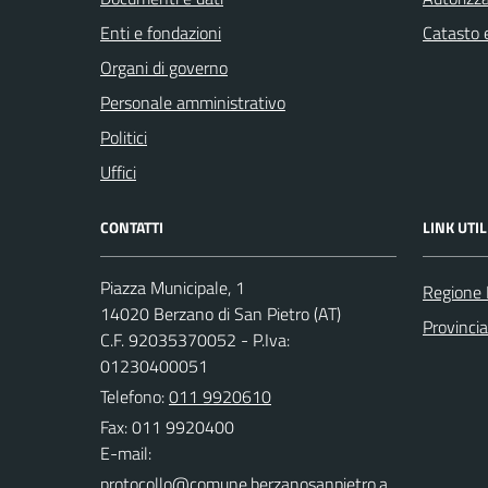
Enti e fondazioni
Catasto e
Organi di governo
Personale amministrativo
Politici
Uffici
CONTATTI
LINK UTIL
Piazza Municipale, 1
Regione
14020 Berzano di San Pietro (AT)
Provincia
C.F. 92035370052 - P.Iva:
01230400051
Telefono:
011 9920610
Fax: 011 9920400
E-mail: