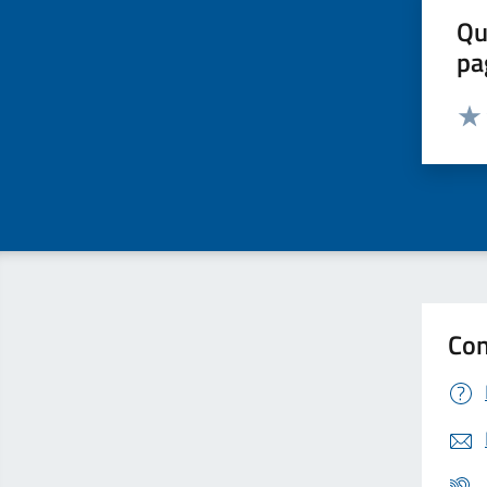
Qu
pa
Valut
Valu
Con