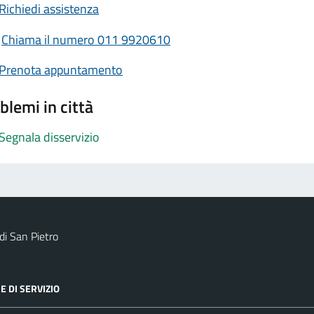
Richiedi assistenza
Chiama il numero 011 9920610
Prenota appuntamento
blemi in città
Segnala disservizio
i San Pietro
E DI SERVIZIO