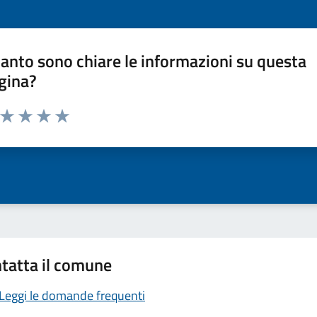
anto sono chiare le informazioni su questa
gina?
a da 1 a 5 stelle la pagina
ta 1 stelle su 5
Valuta 2 stelle su 5
Valuta 3 stelle su 5
Valuta 4 stelle su 5
Valuta 5 stelle su 5
tatta il comune
Leggi le domande frequenti