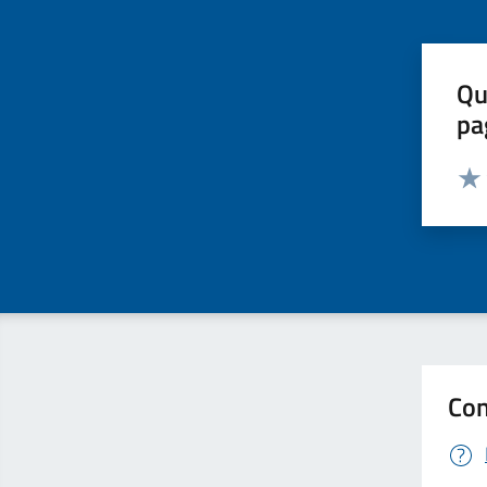
Qu
pa
Valut
Valu
Con