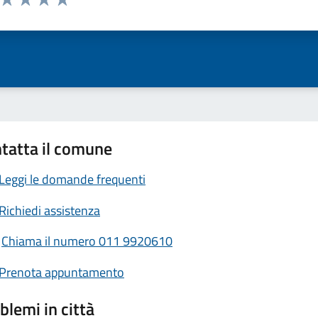
ta 1 stelle su 5
Valuta 2 stelle su 5
Valuta 3 stelle su 5
Valuta 4 stelle su 5
Valuta 5 stelle su 5
tatta il comune
Leggi le domande frequenti
Richiedi assistenza
Chiama il numero 011 9920610
Prenota appuntamento
blemi in città